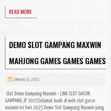
READ MORE
DEMO SLOT GAMPANG MAXWIN
MAHJONG GAMES GAMES GAMES
January 31, 2025
Slot Demo Gampang Maxwin - LINK SLOT GACOR
GAMPANG JP 2025Selamat hadir di web slot gacor
maxwin ini hari 2025 Demo Slot Gampang Maxwin yang